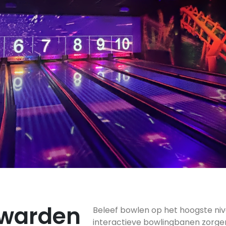
uwarden
Beleef bowlen op het hoogste ni
interactieve bowlingbanen zorge