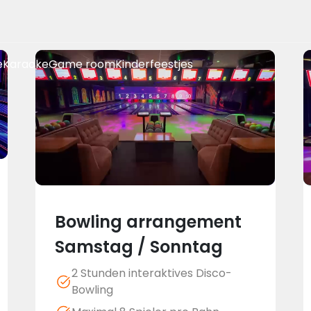
e
Karaoke
Game room
Kinderfeestjes
Bowling arrangement
Samstag / Sonntag
2 Stunden interaktives Disco-
Bowling