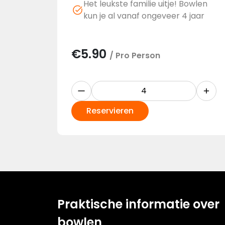
Het leukste familie uitje! Bowlen
kun je al vanaf ongeveer 4 jaar
€
5.90
/ Pro Person
Reservieren
Praktische informatie over
bowlen