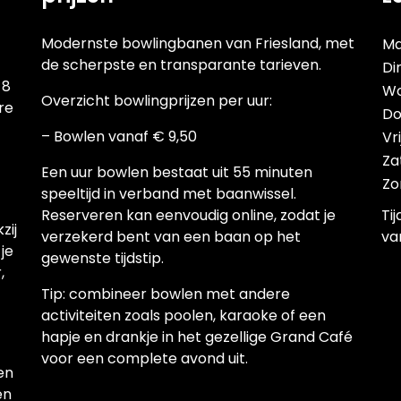
Modernste bowlingbanen van Friesland, met
Ma
de scherpste en transparante tarieven.
Di
 8
Wo
Overzicht bowlingprijzen per uur:
re
Do
– Bowlen vanaf € 9,50
Vr
Za
Een uur bowlen bestaat uit 55 minuten
Zo
speeltijd in verband met baanwissel.
Reserveren kan eenvoudig online, zodat je
Ti
zij
verzekerd bent van een baan op het
va
je
gewenste tijdstip.
,
Tip: combineer bowlen met andere
activiteiten zoals poolen, karaoke of een
hapje en drankje in het gezellige Grand Café
voor een complete avond uit.
en
en