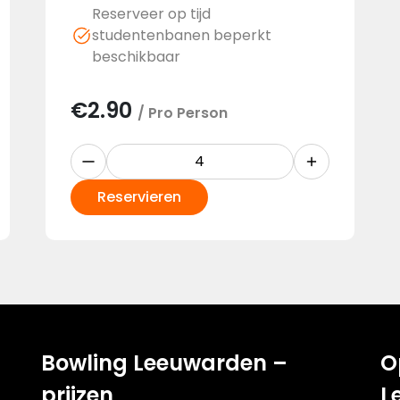
Reserveer op tijd
studentenbanen beperkt
beschikbaar
€
2.90
/ Pro Person
Reservieren
Bowling Leeuwarden –
O
prijzen
L