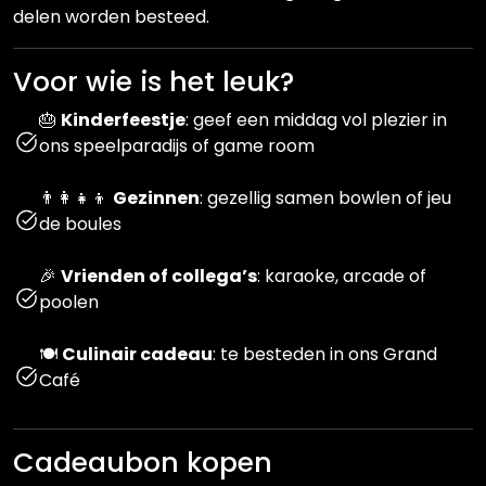
delen worden besteed.
Voor wie is het leuk?
🎂
Kinderfeestje
: geef een middag vol plezier in
ons speelparadijs of game room
👨‍👩‍👧‍👦
Gezinnen
: gezellig samen bowlen of jeu
de boules
🎉
Vrienden of collega’s
: karaoke, arcade of
poolen
🍽️
Culinair cadeau
: te besteden in ons Grand
Café
Cadeaubon kopen