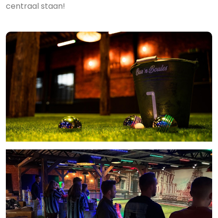
centraal staan!