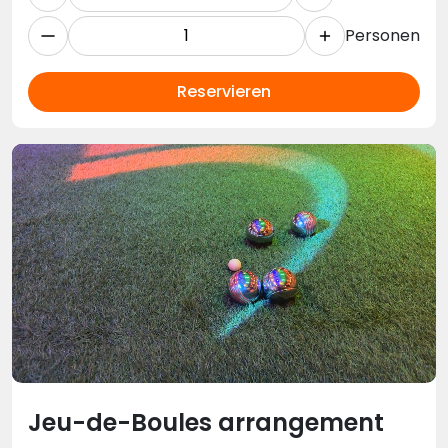
Personen
Reservieren
Jeu-de-Boules arrangement