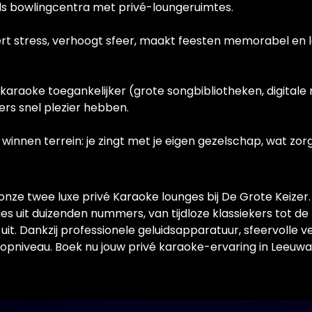
s bowlingcentra met privé-loungeruimtes.
ert stress, verhoogt sfeer, maakt feesten memorabel en 
raoke toegankelijker (grote songbibliotheken, digitale
ers snel plezier hebben.
innen terrein: je zingt met je eigen gezelschap, wat zorg
nze twee luxe privé Karaoke lounges bij De Grote Keizer.
Kies uit duizenden nummers, van tijdloze klassiekers tot de
 uit. Dankzij professionele geluidsapparatuur, sfeervolle 
 topniveau. Boek nu jouw privé karaoke-ervaring in Leeuw