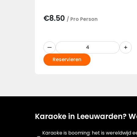
€
8.50
/ Pro Person
Reservieren
Karaoke in Leeuwarden? Waa
Karaoke is booming: het is wereldwijd e