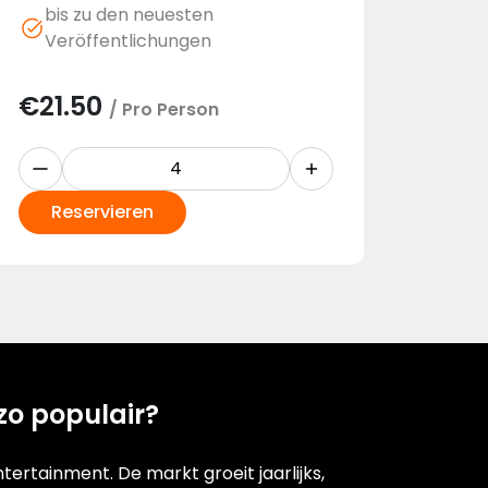
bis zu den neuesten
Veröffentlichungen
€
21.50
/ Pro Person
Reservieren
zo populair?
ertainment. De markt groeit jaarlijks,